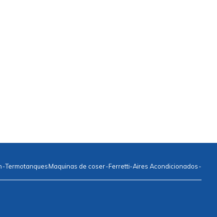
n
-
Termotanques
Maquinas de coser
-
Ferretti
-
Aires Acondicionados
-