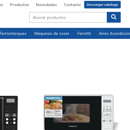
os
Productos
Novedades
Contacto
Descargar catalogo
Termotanques
Maquinas de coser
Ferretti
Aires Acondicio