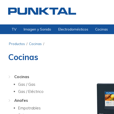
TV
Imagen y Sonido
Electrodomésticos
Cocinas
Productos
/
Cocinas
/
Cocinas
Cocinas
Gas / Gas
Gas / Eléctrico
Anafes
Empotrables