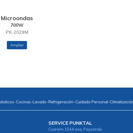
Microondas
700W
PK-2029M
Ampliar
mésticos
-
Cocinas
-
Lavado
-
Refrigeración
-
Cuidado Personal
-
Climatizació
SERVICE PUNKTAL
Cuareim 1544 esq. Paysandú.